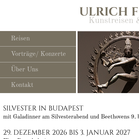
ULRICH 
Kunstreisen 
Navigation
Reisen
überspringen
Vorträge/ Konzerte
Über Uns
slide29
slide28
slide27
slide25
slide23
slide10
slide11
slide14
slide19
slide12
slide24
slide22
slide21
slide06
slide13
slide16
slide05
slide15
slide17
slide18
slide20
slide02
slide01
Kontakt
SILVESTER IN BUDAPEST
mit Galadinner am Silvesterabend und Beethovens 9. 
29. DEZEMBER 2026 BIS 3. JANUAR 2027