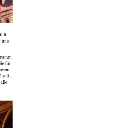
ählt
r uns
ogramm
ie für
hovens
Stadt,
alle