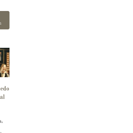
n
ledo
al
a,