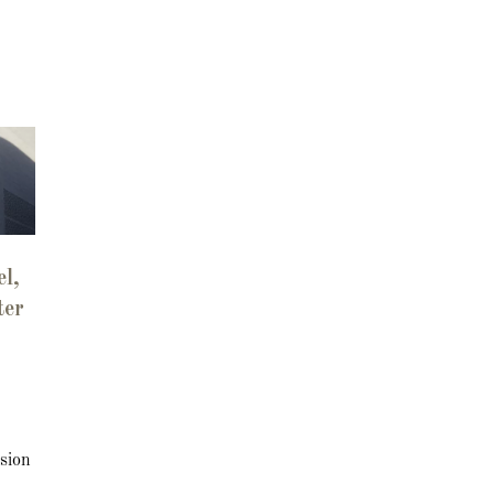
l,
ter
.
sion