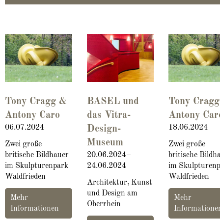
Tony Cragg &
BASEL und
Tony Crag
Antony Caro
das Vitra-
Antony Car
06.07.2024
18.06.2024
Design-
Museum
Zwei große
Zwei große
britische Bildhauer
20.06.2024–
britische Bildh
im Skulpturenpark
24.06.2024
im Skulpturen
Waldfrieden
Waldfrieden
Architektur, Kunst
und Design am
Mehr
Mehr
Oberrhein
Informationen
Informatione