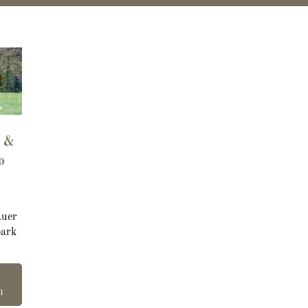
g &
o
auer
park
n