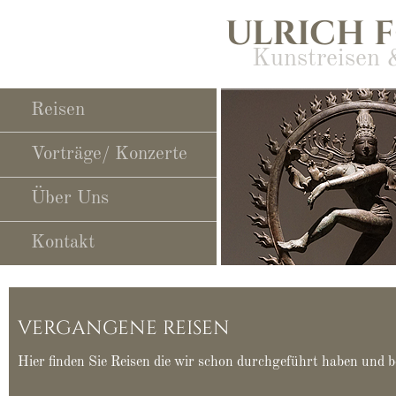
ULRICH 
Kunstreisen 
Navigation
Reisen
überspringen
Vorträge/ Konzerte
Über Uns
slide29
slide28
slide27
slide25
slide23
slide10
slide11
slide14
slide19
slide12
slide24
slide22
slide21
slide06
slide13
slide16
slide05
slide15
slide17
slide18
slide20
slide02
slide01
Kontakt
VERGANGENE REISEN
Hier finden Sie Reisen die wir schon durchgeführt haben und b